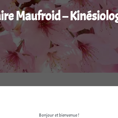
ire Maufroid – Kinésiolo
Bonjour et bienvenue !